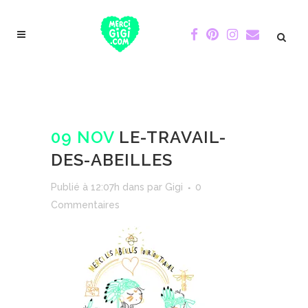
09 NOV
LE-TRAVAIL-
DES-ABEILLES
Publié à 12:07h
dans
par
Gigi
0
Commentaires