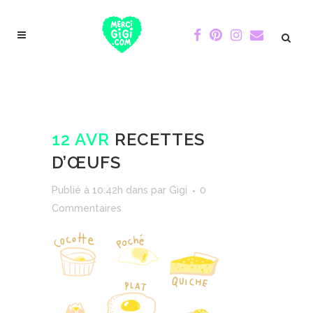
12 AVR
RECETTES
D’ŒUFS
Publié à 10:42h
dans
par
Gigi
0
Commentaires