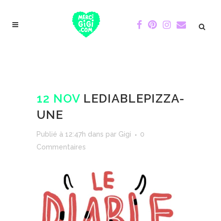
12 NOV
LEDIABLEPIZZA-
UNE
Publié à 12:47h
dans
par
Gigi
0
Commentaires