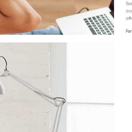
Sus
occ
off
Par