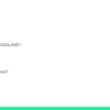
GIGILAND !
ool !