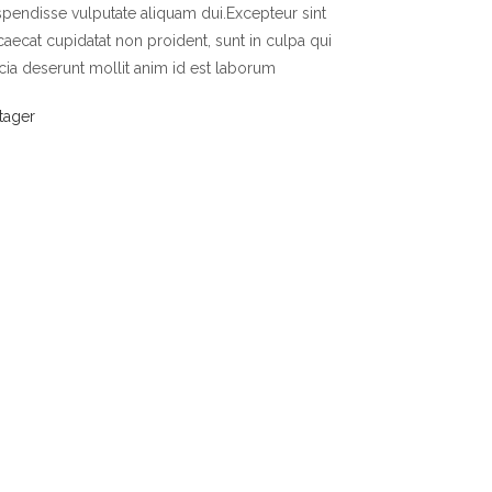
pendisse vulputate aliquam dui.Excepteur sint
aecat cupidatat non proident, sunt in culpa qui
icia deserunt mollit anim id est laborum
tager