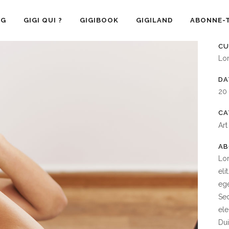
OG
GIGI QUI ?
GIGIBOOK
GIGILAND
ABONNE-T
CU
Lo
DA
20
CA
Art
AB
Lor
eli
ege
Sed
ele
Dui