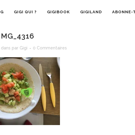
OG
GIGI QUI ?
GIGIBOOK
GIGILAND
ABONNE-T
IMG_4316
dans
par
Gigi
0 Commentaires