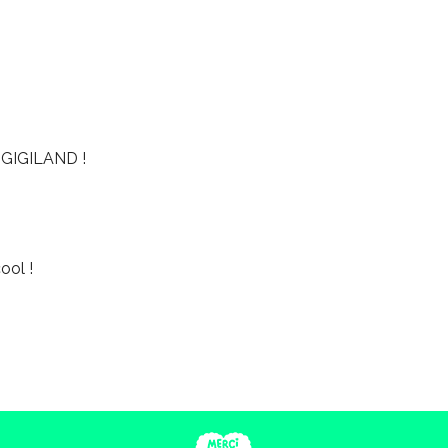
GIGILAND !
ool !