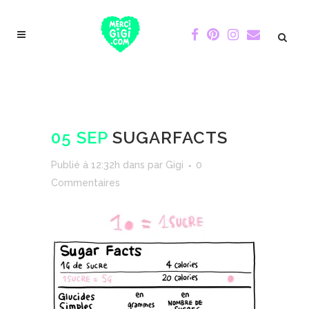
05 SEP
SUGARFACTS
Publié à 12:32h
dans
par
Gigi
0
Commentaires