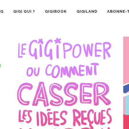
OG
GIGI QUI ?
GIGIBOOK
GIGILAND
ABONNE-T
SANTÉ
RECETTE CUISINE
GIGI AIME
LA VIE 