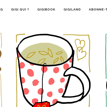
OG
GIGI QUI ?
GIGIBOOK
GIGILAND
ABONNE-T
SANTÉ
RECETTE CUISINE
GIGI AIME
LA VIE 