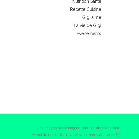
Nutrition Santé
Recette Cuisine
Gigi aime
La vie de Gigi
Événements
Les images de ce blog ne sont pas libres de droit.
Merci de ne pas les utiliser sans mon autorisation.