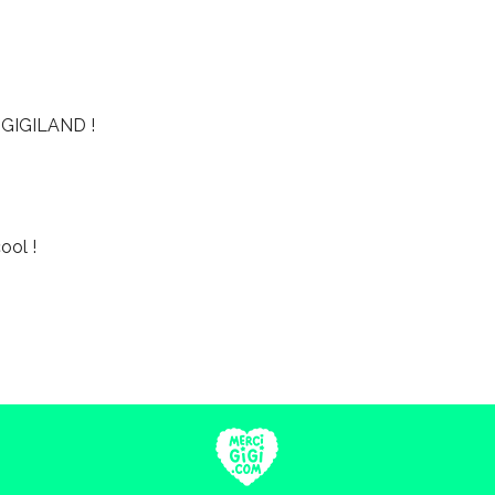
GIGILAND !
ool !