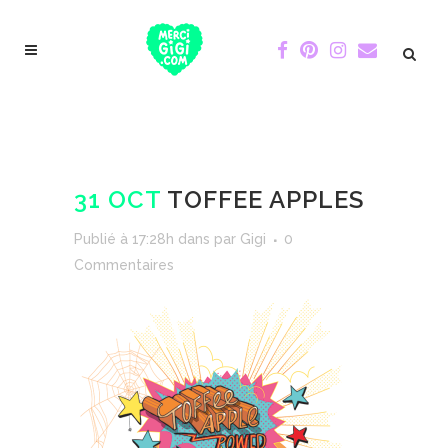
31 OCT
TOFFEE APPLES
Publié à 17:28h
dans
par
Gigi
0
Commentaires