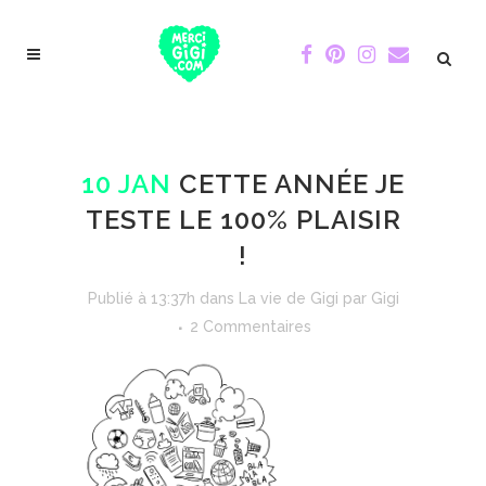
10 JAN
CETTE ANNÉE JE
TESTE LE 100% PLAISIR
!
Publié à 13:37h
dans
La vie de Gigi
par
Gigi
2 Commentaires