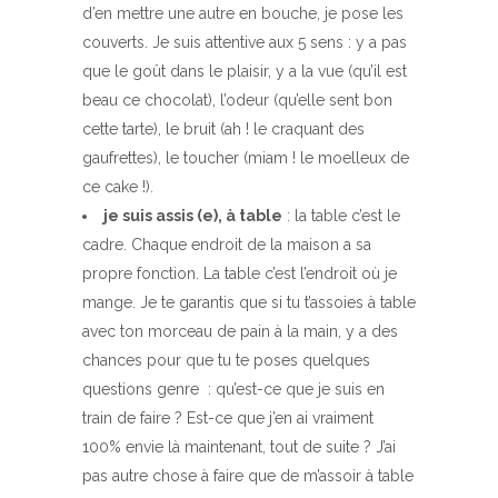
d’en mettre une autre en bouche, je pose les
couverts. Je suis attentive aux 5 sens : y a pas
que le goût dans le plaisir, y a la vue (qu’il est
beau ce chocolat), l’odeur (qu’elle sent bon
cette tarte), le bruit (ah ! le craquant des
gaufrettes), le toucher (miam ! le moelleux de
ce cake !).
je suis assis (e), à table
: la table c’est le
cadre. Chaque endroit de la maison a sa
propre fonction. La table c’est l’endroit où je
mange. Je te garantis que si tu t’assoies à table
avec ton morceau de pain à la main, y a des
chances pour que tu te poses quelques
questions genre : qu’est-ce que je suis en
train de faire ? Est-ce que j’en ai vraiment
100% envie là maintenant, tout de suite ? J’ai
pas autre chose à faire que de m’assoir à table