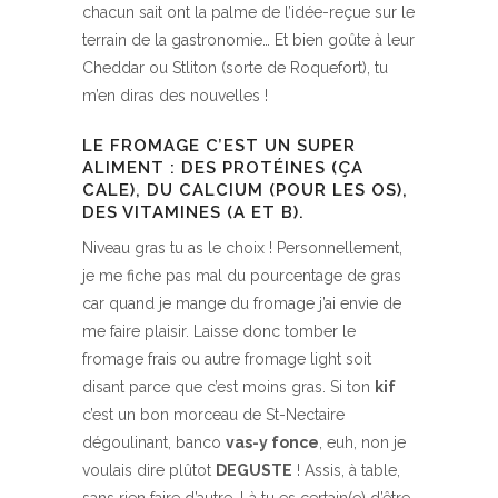
chacun sait ont la palme de l’idée-reçue sur le
terrain de la gastronomie… Et bien goûte à leur
Cheddar ou Stliton (sorte de Roquefort), tu
m’en diras des nouvelles !
LE FROMAGE C’EST UN SUPER
ALIMENT : DES PROTÉINES (ÇA
CALE), DU CALCIUM (POUR LES OS),
DES VITAMINES (A ET B).
Niveau gras tu as le choix ! Personnellement,
je me fiche pas mal du pourcentage de gras
car quand je mange du fromage j’ai envie de
me faire plaisir. Laisse donc tomber le
fromage frais ou autre fromage light soit
disant parce que c’est moins gras. Si ton
kif
c’est un bon morceau de St-Nectaire
dégoulinant, banco
vas-y fonce
, euh, non je
voulais dire plûtot
DEGUSTE
! Assis, à table,
sans rien faire d’autre. Là tu es certain(e) d’être