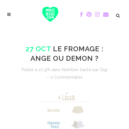
27 OCT
LE FROMAGE :
ANGE OU DEMON ?
Publié à 10:37h
dans
Nutrition Santé
par
Gigi
0 Commentaires