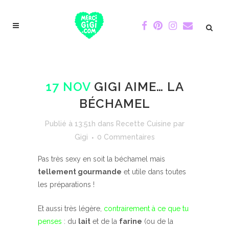
17 NOV
GIGI AIME… LA
BÉCHAMEL
Publié à 13:51h
dans
Recette Cuisine
par
Gigi
0 Commentaires
Pas très sexy en soit la béchamel mais
tellement gourmande
et utile dans toutes
les préparations !
Et aussi très légère,
contrairement à ce que tu
penses
: du
lait
et de la
farine
(ou de la