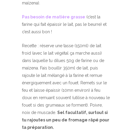
maïzena).
Pas besoin de matière grasse
(c’est la
farine qui fait épaissir le lait, pas le beurre) et
c’est aussi bon !
Recette : réserve une tasse (150ml) de lait
froid (avec le lait végétal ça marche aussi)
dans laquelle tu dilues 50g de farine ou de
maïzena. Fais bouillir 350ml de lait, puis
rajoute le lait mélangé à la farine et remue
énergiquement avec un fouet. Remets sur le
feu et laisse épaissir (10mn environ) à feu
doux en remuant souvent (utilise à nouveau le
fouet si des grumeaux se forment). Poivre,
noix de muscade.
Sel facultatif, surtout si
tu rajoutes un peu de fromage râpé pour
ta préparation.