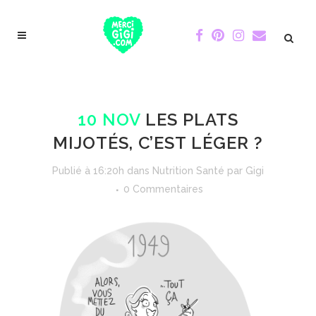
10 NOV
LES PLATS
MIJOTÉS, C’EST LÉGER ?
Publié à 16:20h
dans
Nutrition Santé
par
Gigi
0 Commentaires