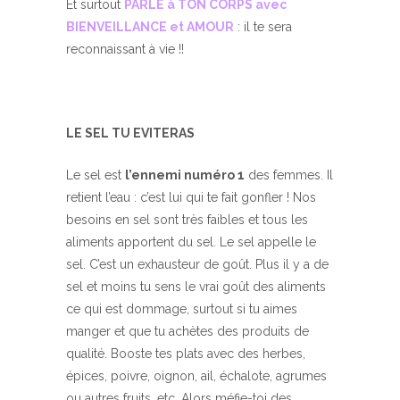
Et surtout
PARLE à TON CORPS avec
BIENVEILLANCE et AMOUR
: il te sera
reconnaissant à vie !!
LE SEL TU EVITERAS
Le sel est
l’ennemi numéro 1
des femmes. Il
retient l’eau : c’est lui qui te fait gonfler ! Nos
besoins en sel sont très faibles et tous les
aliments apportent du sel. Le sel appelle le
sel. C’est un exhausteur de goût. Plus il y a de
sel et moins tu sens le vrai goût des aliments
ce qui est dommage, surtout si tu aimes
manger et que tu achètes des produits de
qualité. Booste tes plats avec des herbes,
épices, poivre, oignon, ail, échalote, agrumes
ou autres fruits, etc. Alors méfie-toi des