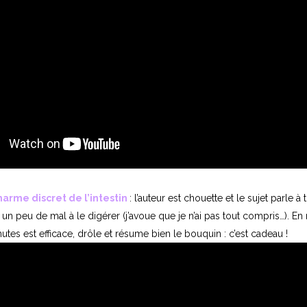
harme discret de l’intesti
n
: l’auteur est chouette et le sujet parle à
u un peu de mal à le digérer (j’avoue que je n’ai pas tout compris…). En
utes est efficace, drôle et résume bien le bouquin : c’est cadeau !