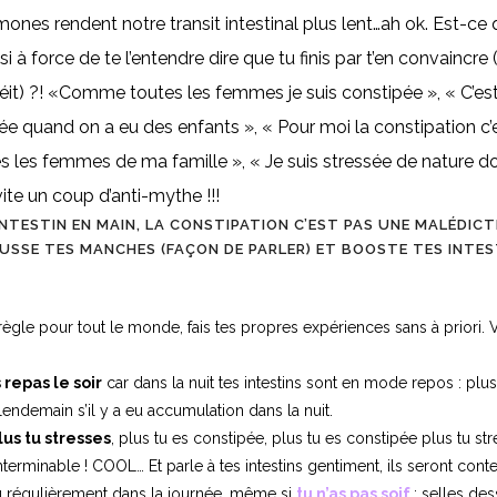
ones rendent notre transit intestinal plus lent…ah ok. Est-ce
si à force de te l’entendre dire que tu finis par t’en convaincre 
éit) ?! «Comme toutes les femmes je suis constipée », « C’es
ée quand on a eu des enfants », « Pour moi la constipation c’e
les femmes de ma famille », « Je suis stressée de nature d
ite un coup d’anti-mythe !!!
NTESTIN EN MAIN, LA CONSTIPATION C’EST PAS UNE MALÉDICTI
USSE TES MANCHES (FAÇON DE PARLER) ET BOOSTE TES INTEST
e règle pour tout le monde, fais tes propres expériences sans à priori.
 repas le soir
car dans la nuit tes intestins sont en mode repos : plu
lendemain s’il y a eu accumulation dans la nuit.
lus tu stresses
, plus tu es constipée, plus tu es constipée plus tu stre
nterminable ! COOL… Et parle à tes intestins gentiment, ils seront conte
u
régulièrement dans la journée, même si
tu n’as pas soif
: selles de