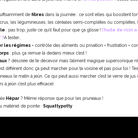
uffisamment de
fibres
dans la journée : ce sont elles qui boostent ton 
crus, les légumineuses, les céréales semi-complètes ou complètes, 
ile
: pas trop, juste ce qu’il faut pour que ça glisse !
l’huile de ricin a
 ?
A tester…
er les régimes
= contrôle des aliments ou privation = frustration = co
orps
: plus ça remue là dedans mieux c’est !
aux
? désolée de te décevoir mais l’aliment magique supersonique n’e
t différent donc ça peut marcher pour ta voisine et pas pour toi ! Te
eaux le matin à jeûn. Ce qui peut aussi marcher c’est le verre de jus 
s à jeûn c’est plus efficace).
rale
Hépar
? Même réponse que pour les pruneaux !
du matériel de pointe :
Squattypotty