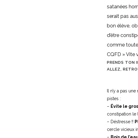
satanées horm
serait pas aus
bon élève, ob
d’être constip
comme toutes 
CQFD » Vite v
PRENDS TON I
ALLEZ, RETRO
Il n’y a pas un
pistes :
–
Évite le gros
constipation le 
– Déstresse !!
P
cercle vicieux i
–
Bois de l’ea