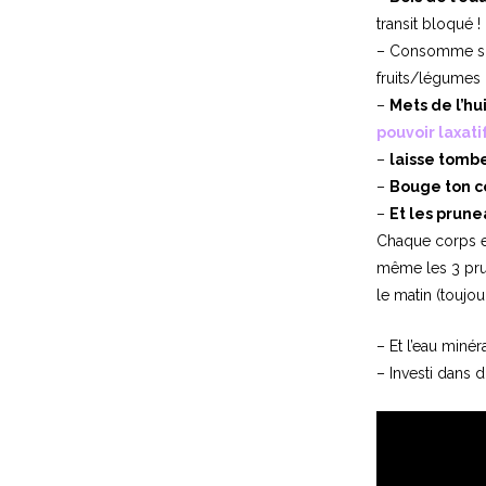
transit bloqué !
– Consomme s
fruits/légumes 
–
Mets de l’hu
pouvoir laxatif
–
laisse tomb
–
Bouge ton c
–
Et les prune
Chaque corps es
même les 3 prun
le matin (toujour
– Et l’eau miné
– Investi dans 