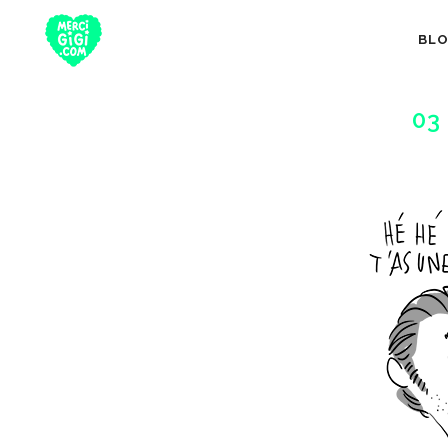
BL
03