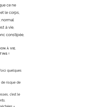
 que ce ne
(et le corps,
t normal
st à vie,
onc constipée,
ON À VIE.
INS !
 Voici quelques
s de risque de
sses, c’est le
nts.
sséchées =