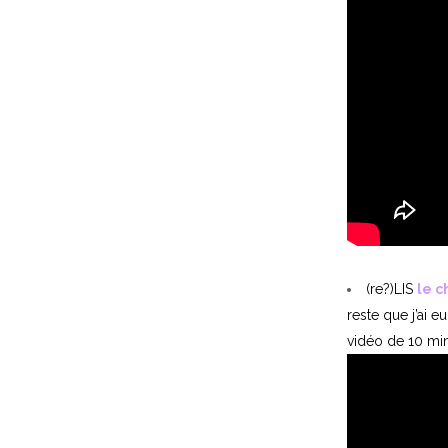
(re?)LIS
le c
reste que j’ai e
vidéo de 10 min