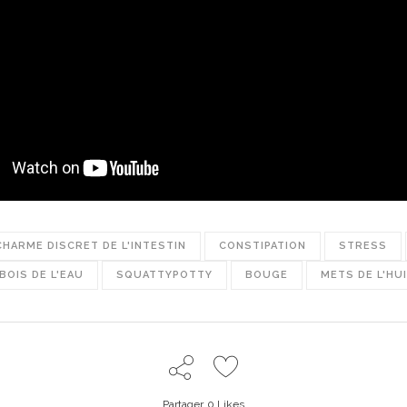
CHARME DISCRET DE L'INTESTIN
CONSTIPATION
STRESS
BOIS DE L'EAU
SQUATTYPOTTY
BOUGE
METS DE L'HU
Partager
0
Likes