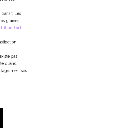
transit. Les
les graines…
-t-il un fort
nstipation
xiste pas !
ste quand
d’agrumes frais