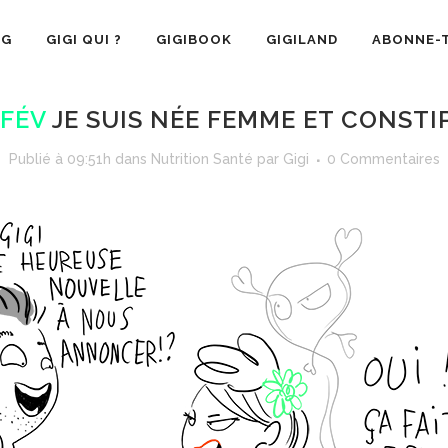
OG
GIGI QUI ?
GIGIBOOK
GIGILAND
ABONNE-T
 FÉV
JE SUIS NÉE FEMME ET CONSTI
Publié à 09:51h
dans
Nutrition Santé
par
Gigi
0 Commentaires