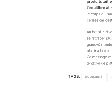
produits laitie
l’équilibre al
le corps qui s’a
cerises car c’es
Au fait, si la d
se rattraper plu
grand(e) mainte
plaisir à la clé !
Ce message vau
tentative de pl
TAGS:
ÉQUILIBRÉ