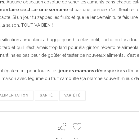
rs.
Aucune obligation absolue de varier les aliments dans chaque cat
imentaire c’est sur une semaine
et pas une journée. c’est flexible, 
dapte. Si un jour tu zappes les fruits et que le lendemain tu te fais une
t la saison, TOUT VA BIEN !
iversification alimentaire a buggé quand tu étais petit, sache qu’il y a 
s tard et qu’il n’est jamais trop tard pour élargir ton répertoire alimenta
nant, n’aies pas peur de goûter et tester de nouveaux aliments… c’est
t également pour toutes les
jeunes mamans désespérées
d’écho
at maison avec légume ou fruit camouflé (ça marche souvent mieux dans
ALIMENTATION
SANTÉ
VARIÉTÉ