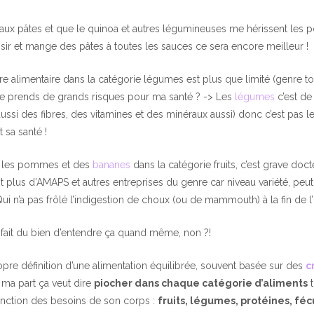
o aux pâtes et que le quinoa et autres légumineuses me hérissent les po
aisir et mange des pâtes à toutes les sauces ce sera encore meilleur !
re alimentaire dans la catégorie légumes est plus que limité (genre to
), je prends de grands risques pour ma santé ? -> Les
légumes
c’est de
ussi des fibres, des vitamines et des minéraux aussi) donc c’est pas l
 sa santé !
ue les pommes et des
bananes
dans la catégorie fruits, c’est grave docteu
ait plus d’AMAPS et autres entreprises du genre car niveau variété, peut
 n’a pas frôlé l’indigestion de choux (ou de mammouth) à la fin de l’h
 fait du bien d’entendre ça quand même, non ?!
pre définition d’une alimentation équilibrée, souvent basée sur des
c
r ma part ça veut dire
piocher dans chaque catégorie d’aliments
t
onction des besoins de son corps :
fruits, légumes, protéines, féc