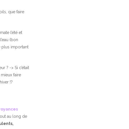
ils, que faire
mate l’été et
 l’eau (bon
e plus important
r ? -> Si c’était
 mieux faire
iver !?
royances
out au long de
ulents,