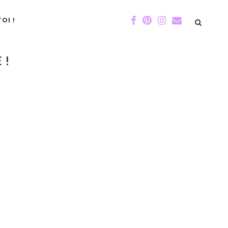
OI !
 !