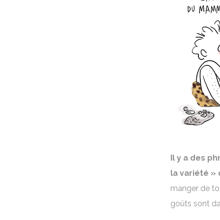
Il y a des p
la variété »
manger de tou
goûts sont da