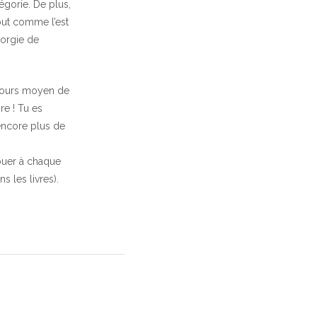
égorie. De plus,
tout comme l’est
 orgie de
toujours moyen de
ire ! Tu es
 encore plus de
uer à chaque
 les livres).