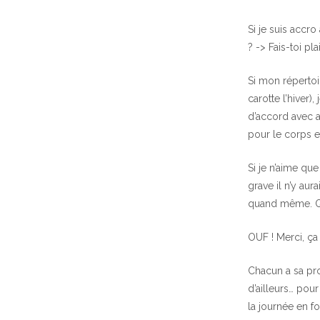
Si je suis accr
? -> Fais-toi pl
Si mon répertoi
carotte l’hiver
d’accord avec a
pour le corps et
Si je n’aime q
grave il n’y aur
quand même. Qui
OUF ! Merci, ça
Chacun a sa pro
d’ailleurs… pou
la journée en f