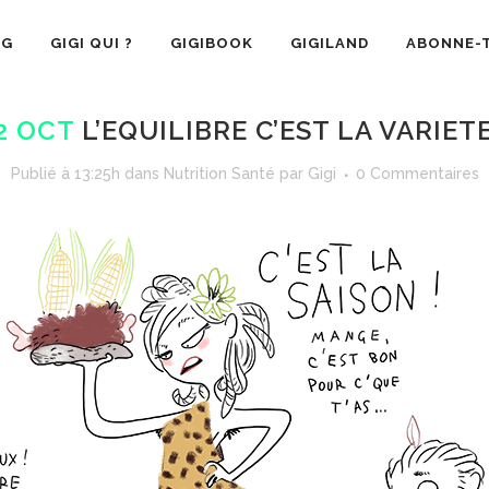
OG
GIGI QUI ?
GIGIBOOK
GIGILAND
ABONNE-T
2 OCT
L’EQUILIBRE C’EST LA VARIETE
Publié à 13:25h
dans
Nutrition Santé
par
Gigi
0 Commentaires