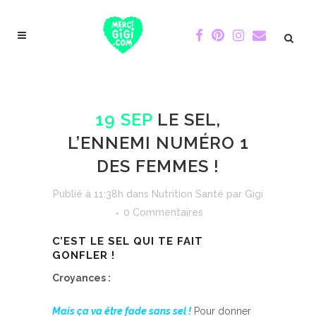
19 SEP
LE SEL,
L’ENNEMI NUMÉRO 1
DES FEMMES !
Publié à 11:38h
dans
Nutrition Santé
par
Gigi
0 Commentaires
C’EST LE SEL QUI TE FAIT
GONFLER !
Croyances :
Mais ça va être fade sans sel !
Pour donner