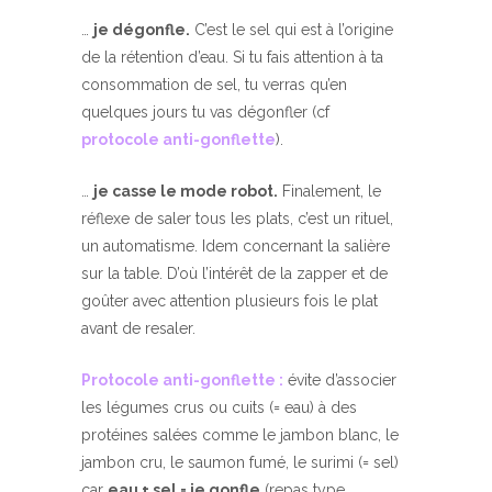
…
je dégonfle.
C’est le sel qui est à l’origine
de la rétention d’eau. Si tu fais attention à ta
consommation de sel, tu verras qu’en
quelques jours tu vas dégonfler (cf
protocole anti-gonflette
).
…
je casse le mode robot.
Finalement, le
réflexe de saler tous les plats, c’est un rituel,
un automatisme. Idem concernant la salière
sur la table. D’où l’intérêt de la zapper et de
goûter avec attention plusieurs fois le plat
avant de resaler.
Protocole anti-gonflette
:
évite d’associer
les légumes crus ou cuits (= eau) à des
protéines salées comme le jambon blanc, le
jambon cru, le saumon fumé, le surimi (= sel)
car
eau + sel = je gonfle
(repas type